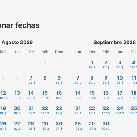
onar fechas
Agosto 2026
Septiembre 2026
Mié
Jue
Vie
Sáb
Dom
Lun
Mar
Mié
Jue
Vie
1
2
1
2
3
4
-
-
92 $
82 $
82 $
126 
5
6
7
8
9
7
8
9
10
11
-
-
123 $
-
88 $
82 $
88 $
88 $
88 $
142 
12
13
14
15
16
14
15
16
17
18
438 $
159 $
126 $
137 $
81 $
88 $
104 $
88 $
82 $
131 
19
20
21
22
23
21
22
23
24
25
81 $
88 $
181 $
126 $
88 $
93 $
96 $
137 $
126 $
186 
26
27
28
29
30
28
29
30
84 $
82 $
109 $
126 $
77 $
109 $
137 $
109 $