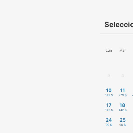
Selecci
Lun
Mar
3
4
-
-
10
11
142 $
279 $
17
18
142 $
142 $
24
25
90 $
96 $