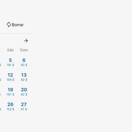
Borrar
Sáb
Dom
5
6
$
181 $
82 $
12
13
$
164 $
82 $
19
20
$
197 $
82 $
26
27
$
153 $
81 $