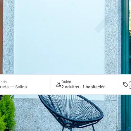
ándo
Quién
P
rada — Salida
2 adultos · 1 habitación