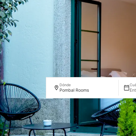
Dónde
Cu
Pombal Rooms
Ent