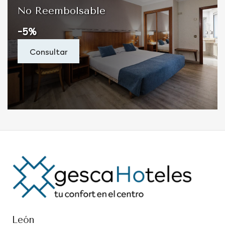
No Reembolsable
-5%
Consultar
León