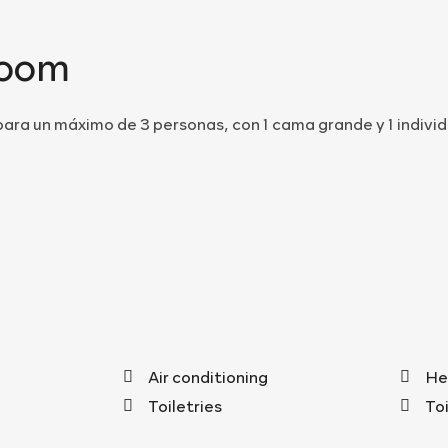
Room
ra un máximo de 3 personas, con 1 cama grande y 1 individua
Air conditioning
He
Toiletries
To