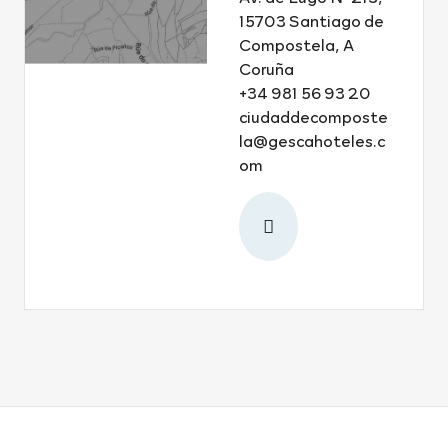
15703 Santiago de
Compostela, A
Coruña
+34 981 56 93 20
ciudaddecomposte
la@gescahoteles.c
om